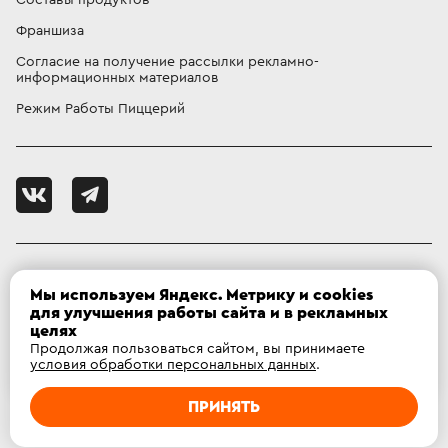
Франшиза
Согласие на получение рассылки рекламно-
информационных материалов
Режим Работы Пиццерий
85 квартал, 24А
Мы используем Яндекс. Метрику и cookies
Ваш город
:
Ангарск
?
мкр. 12а, д. 7В
для улучшения работы сайта и в рекламных
целях
Продолжая пользоваться сайтом, вы принимаете
ДА
Нет, другой
условия обработки персональных данных
.
 Фокс Pizza
, 
2026
ПРИНЯТЬ