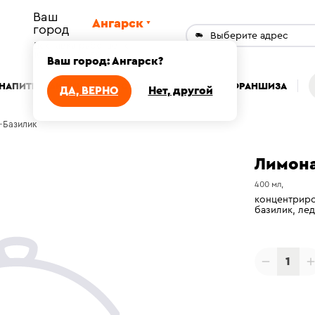
Ваш
Ангарск
город
Выберите адрес
Доставка работает с
10:00 до 22:59
Ваш город
:
Ангарск
?
НАПИТКИ
АКЦИИ
АВТОРСКИЕ НАПИТКИ
ДОСТАВКА И ОПЛАТА
НОВИНКИ
ФРАНШИЗА
ДЕСЕРТЫ
ЗАВ
ДА, ВЕРНО
Нет, другой
-Базилик
Лимона
400 мл,
концентриро
базилик, лед
1