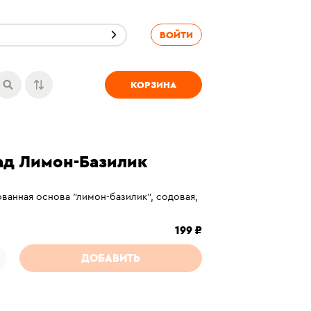
ВОЙТИ
ТРАКИ
СОУСЫ
СУВЕНИРЫ
КОРЗИНА
АЙС ЛАТТЕ ЛИЧИ
д Лимон-Базилик
ванная основа "лимон-базилик", содовая,
199 ₽
ДОБАВИТЬ