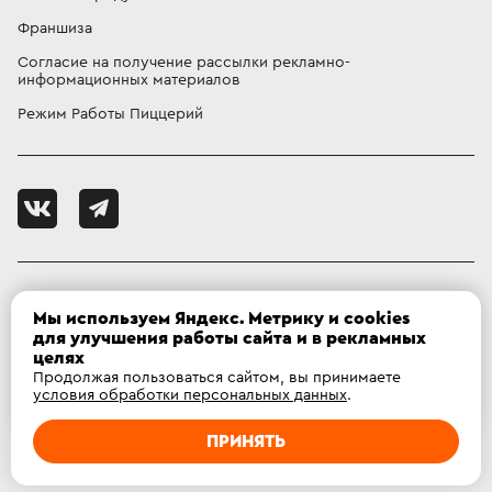
Франшиза
Согласие на получение рассылки рекламно-
информационных материалов
Режим Работы Пиццерий
85 квартал, 24А
Мы используем Яндекс. Метрику и cookies
Ваш город
:
Ангарск
?
мкр. 12а, д. 7В
для улучшения работы сайта и в рекламных
целях
Продолжая пользоваться сайтом, вы принимаете
ДА
Нет, другой
условия обработки персональных данных
.
 Фокс Pizza
, 
2026
ПРИНЯТЬ